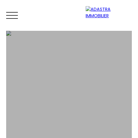
ACCUEIL
ACHETER
VENDRE
ESTIMATEUR
BIENS VEND
ESTIMATION GRATUITE EN LIGNE