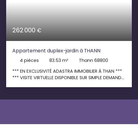
262 000
€
Appartement duplex-jardin à THANN
4
pièces
83.53
m²
Thann 68800
*** EN EXCLUSIVITÉ ADASTRA IMMOBILIER À THAN ***
*** VISITE VIRTUELLE DISPONIBLE SUR SIMPLE DEMANDE
*** APPARTEMENT EN DUPLEX DE TYPE REZ-DE-JARDIN
D’ENVIRON 83,53 M² HABITABLES • 3 CHAMBRES •
TERRASSE • TRÈS GRAND JARDIN PRIVATIF DE 362 M² •
GARAGE • PLACE DE PARKING • TRÈS BON ÉTAT
GÉNÉRAL REZ-DE-CHAUSSEE : • 1 entrée • 1 WC
indépendant • 1 salon-séjour avec conduit de
cheminée en attente • 1 cuisine entièrement
équipée • Accès direct depuis l’espace de vie à la
terrasse et au jardin ÉTAGE : • 1 dégagement • 3