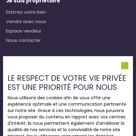
Je suis propriétaire
Estimez votre bien
Vendre avec nous
Espace vendeur
Nous contacter
Informations
Nos honoraires
LE RESPECT DE VOTRE VIE PRIVÉE
Mentions légales
EST UNE PRIORITÉ POUR NOUS
Politique de confidentialité
Nous utilisons des cookies afin de vous offrir une
Plan du site
expérience optimale et une communication pertinente
Gérer les cookies
sur notre site. Grace à ces technologies, nous pouvons
vous proposer du contenu en rapport avec vos centres
Propulsé par
d'intérêt. Ils nous permettent également d'améliorer la
qualité de nos services et la convivialité de notre site