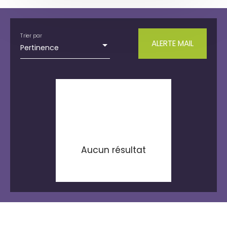
Type de bien
Appartement
Trier par
ALERTE MAIL
Pertinence
Localisation
Bollwiller (68540)
Budget max (€)
Surface min (m²)
RECHERCHER
Aucun résultat