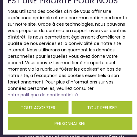
EST UNE PRIORITÉ POUR NOUS
Téléphone
Nous utilisons des cookies afin de vous offrir une
expérience optimale et une communication pertinente
sur notre site. Grace à ces technologies, nous pouvons
vous proposer du contenu en rapport avec vos centres
Votre commune
d'intérêt. Ils nous permettent également d'améliorer la
qualité de nos services et la convivialité de notre site
internet. Nous utiliserons uniquement les données
Vous souhaitez
personnelles pour lesquelles vous avez donné votre
-
accord. Vous pouvez les modifier à n'importe quel
moment via la rubrique ″Gérer les cookies″ en bas de
notre site, à l'exception des cookies essentiels à son
Votre message
fonctionnement. Pour plus d'informations sur vos
données personnelles, veuillez consulter
notre politique de confidentialité
.
J'accepte le traitement de mes données
TOUT ACCEPTER
TOUT REFUSER
personnelles conformément au RGPD. Si vous ne
souhaitez pas faire l'objet de prospection
PERSONNALISER
commerciale par voie téléphonique, vous pouvez
vous inscrire gratuitement sur la liste d'opposition