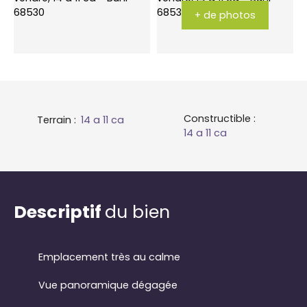
+ de photos
Constructible
:
Terrain
:
14 a 11 ca
14 a 11 ca
Descriptif
du bien
Emplacement très au calme
Vue panoramique dégagée