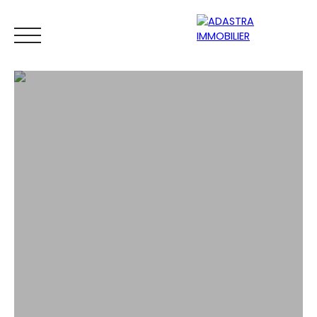
ACCUEIL
ACHETER
VENDRE
ESTIMATEUR
BIENS VEND
ESTIMATION GRATUITE EN LIGNE