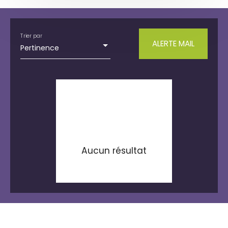
Type de bien
Maison
Trier par
ALERTE MAIL
Pertinence
Localisation
Michelbach-le-Bas (68730)
Budget max (€)
Surface min (m²)
RECHERCHER
Aucun résultat