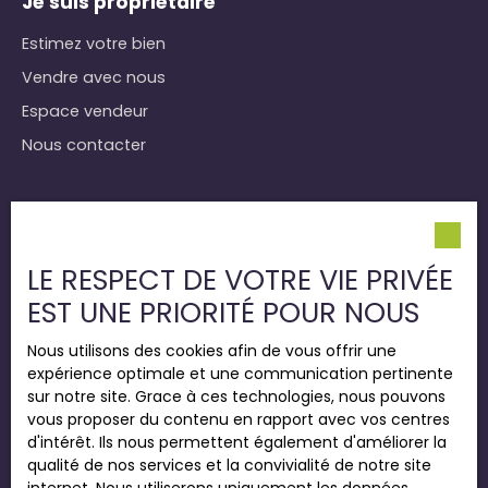
Je suis propriétaire
Estimez votre bien
Vendre avec nous
Espace vendeur
Nous contacter
Informations
Nos honoraires
LE RESPECT DE VOTRE VIE PRIVÉE
Mentions légales
EST UNE PRIORITÉ POUR NOUS
Politique de confidentialité
Nous utilisons des cookies afin de vous offrir une
Plan du site
expérience optimale et une communication pertinente
Gérer les cookies
sur notre site. Grace à ces technologies, nous pouvons
vous proposer du contenu en rapport avec vos centres
Propulsé par
d'intérêt. Ils nous permettent également d'améliorer la
qualité de nos services et la convivialité de notre site