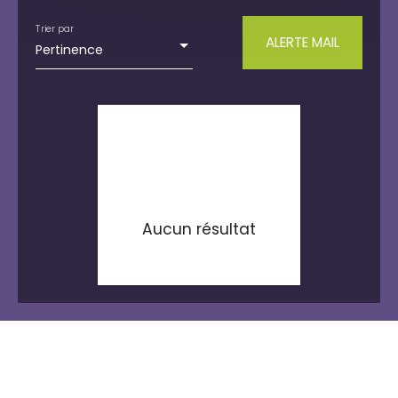
Maison
Trier par
ALERTE MAIL
Pertinence
Localisation
Issenheim (68500)
Budget max (€)
Surface min (m²)
RECHERCHER
Aucun résultat