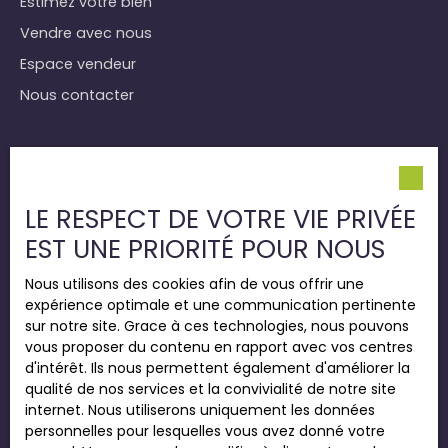
Estimez votre bien
Vendre avec nous
Espace vendeur
Nous contacter
Informations
Nos honoraires
LE RESPECT DE VOTRE VIE PRIVÉE
Mentions légales
EST UNE PRIORITÉ POUR NOUS
Politique de confidentialité
Nous utilisons des cookies afin de vous offrir une
Plan du site
expérience optimale et une communication pertinente
Gérer les cookies
sur notre site. Grace à ces technologies, nous pouvons
vous proposer du contenu en rapport avec vos centres
Propulsé par
d'intérêt. Ils nous permettent également d'améliorer la
qualité de nos services et la convivialité de notre site
internet. Nous utiliserons uniquement les données
personnelles pour lesquelles vous avez donné votre