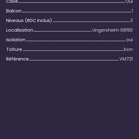
Cave
Oui
Balcon
1
Niveaux (RDC inclus)
3
Localisation
Ungersheim 68190
Isolation
oui
Toiture
bon
Référence
VM721