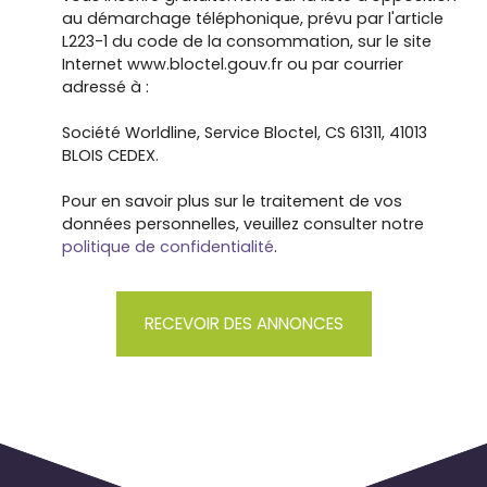
Eurométropole • Transaction sur immeubles et
au démarchage téléphonique, prévu par l'article
fonds de commerce • Non détention de fonds •
L223-1 du code de la consommation, sur le site
Mandat n° 556 • Honoraires à la charge exclusive
Internet www.bloctel.gouv.fr ou par courrier
du vendeur.
adressé à :
Société Worldline, Service Bloctel, CS 61311, 41013
BLOIS CEDEX.
Pour en savoir plus sur le traitement de vos
données personnelles, veuillez consulter notre
politique de confidentialité
.
RECEVOIR DES ANNONCES