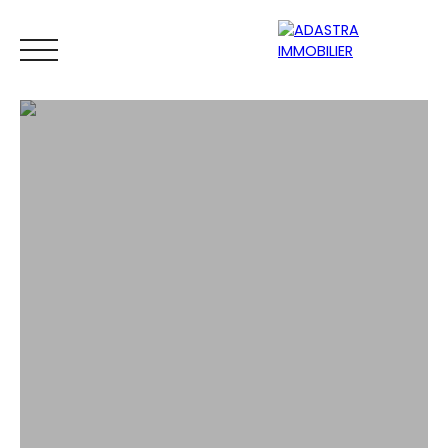
ACCUEIL
ACHETER
VENDRE
ESTIMATEUR
BIENS VEND
ESTIMATION GRATUITE EN LIGNE