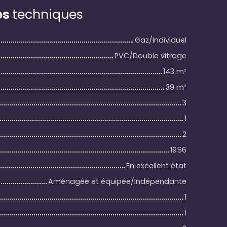
es
techniques
Gaz/Individuel
PVC/Double vitrage
143
m²
39
m²
3
1
2
1956
En excellent état
Aménagée et équipée/Indépendante
1
1