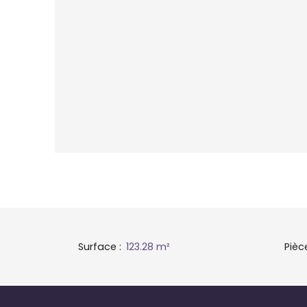
Surface
:
123.28
m²
Pièc