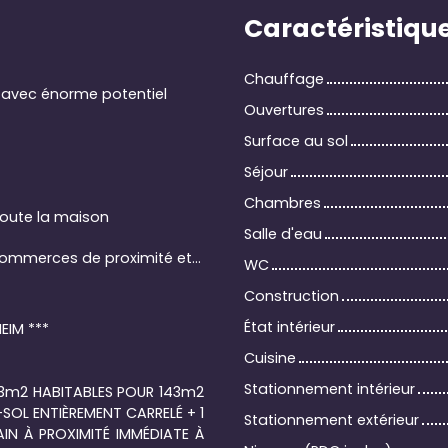
Caractéristiqu
Chauffage
e avec énorme potentiel
Ouvertures
Surface au sol
Séjour
Chambres
toute la maison
Salle d'eau
Proximité immédiate à pied des écoles, des commerces de proximité et des transports en commun
WC
Construction
État intérieur
EIM ***
Cuisine
Stationnement intérieur
123m2 HABITABLES POUR 143m2
-SOL ENTIÈREMENT CARRELÉ + 1
Stationnement extérieur
AIN À PROXIMITÉ IMMÉDIATE À