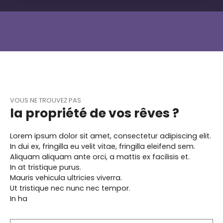
TERRASSE • TRÈS GRAND JARDIN PRIVATIF DE 362 M² •
GARAGE • PLACE DE PARKING • TRÈS BON ÉTAT
GÉNÉRAL REZ-DE-CHAUSSEE : • 1 entrée • 1 WC
indépendant • 1 salon-séjour avec conduit de
cheminée en attente • 1 cuisine entièrement
équipée • Accès direct depuis l’espace de vie à la
terrasse et au jardin ÉTAGE : • 1 dégagement • 3
chambres • 1 salle de bains avec un second WC
EXTÉRIEURS : • Terrasse • Très grand jardin privatif
VOUS NE TROUVEZ PAS
de 362 m² offrant de nombreuses possibilités
la propriété de vos rêves ?
d’aménagement et différents espaces de
détente • Jardin nécessitant simplement un
entretien, notamment au niveau du gazon, afin de
Lorem ipsum dolor sit amet, consectetur adipiscing elit.
retrouver tout son agrément ANNEXES : • 1 place de
In dui ex, fringilla eu velit vitae, fringilla eleifend sem.
parking privative • 1 garage • 1 espace cave
Aliquam aliquam ante orci, a mattis ex facilisis et.
attenant au garage ÉLÉMENTS TECHNIQUES : •
In at tristique purus.
Appartement en très bon état général •
Mauris vehicula ultricies viverra.
Ventilation motorisée par insufflation • Conduit de
Ut tristique nec nunc nec tempor.
cheminée en attente dans le salon-séjour •
In ha
Chauffage au sol au rez-de-chaussée, radiateurs
à l'étage • Fenêtres PVC double vitrage • Volets