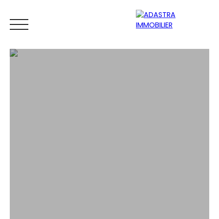
ACCUEIL
ACHETER
VENDRE
ESTIMATEUR
BIENS VEND
ESTIMATION GRATUITE EN LIGNE