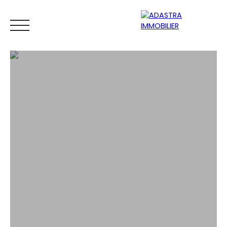
ACCUEIL
ACHETER
VENDRE
ESTIMATEUR
BIENS VEND
ESTIMATION GRATUITE EN LIGNE