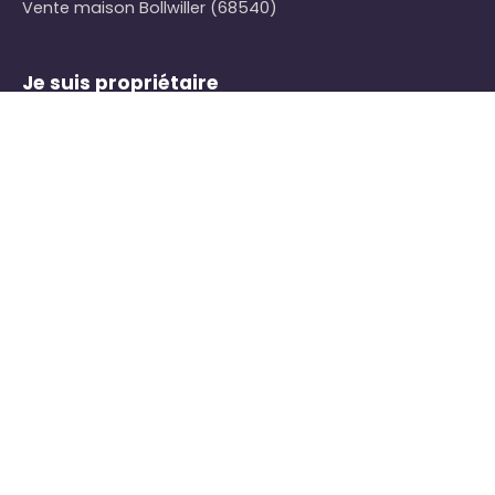
Vente maison Bollwiller (68540)
Je suis propriétaire
Estimez votre bien
Vendre avec nous
Espace vendeur
Nous contacter
Informations
Nos honoraires
Mentions légales
Politique de confidentialité
Plan du site
Gérer les cookies