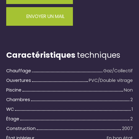
ENVOYER UN MAIL
Caractéristiques
techniques
Chauffage
Gaz/Collectif
Ouvertures
PVC/Double vitrage
Piscine
Non
Chambres
2
WC
1
Étage
2
Construction
2007
État intérieur
En bon état