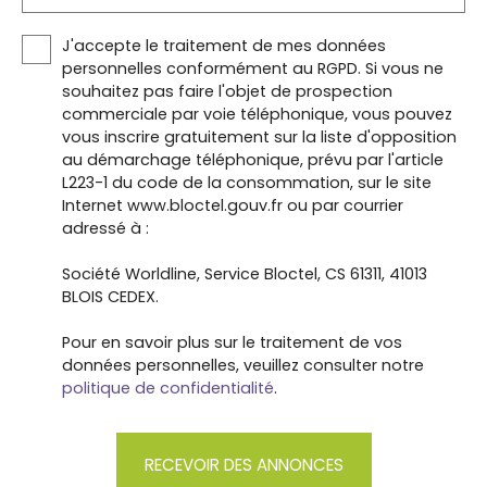
n°65-557 du 10 juillet 1965 et de l’article L. 615-6 du
CCH• Nombre de lots de la copropriété : 47 dont
J'accepte le traitement de mes données
16 à usage d'habitation• Budget prévisionnel pour
personnelles conformément au RGPD. Si vous ne
charges annuelles : 670 € comprenant l'entretien
souhaitez pas faire l'objet de prospection
des espaces verts, l'électricité des communs et
commerciale par voie téléphonique, vous pouvez
l'assurance multirisques copropriété 📑
vous inscrire gratuitement sur la liste d'opposition
DIAGNOSTICS TECHNIQUES & ÉNERGÉTIQUE :•
au démarchage téléphonique, prévu par l'article
Montant estimé des dépenses annuelles d’énergie
L223-1 du code de la consommation, sur le site
selon prix indexés sur 2021 pour un usage standard
Internet www.bloctel.gouv.fr ou par courrier
: entre 398 et 539 €• Diagnostics techniques et
adressé à :
énergétique réalisés le 23/04/2022• Les
informations sur les risques auxquels ce bien est
Société Worldline, Service Bloctel, CS 61311, 41013
exposé sont disponibles sur le site Géorisques :
BLOIS CEDEX.
www. georisques. gouv. fr ‍💼 BIEN MIS EN LIGNE PAR
ADASTRA IMMOBILIER S. A. S :• RCS de Colmar SIRET
Pour en savoir plus sur le traitement de vos
845 178 425 00011 • Carte professionnelle n° CPI
données personnelles, veuillez consulter notre
6801 2019 000 039 460 délivrée par la CCI Alsace
politique de confidentialité
.
Eurométropole • Transaction sur immeubles et
fonds de commerce • Non détention de fonds •
Mandat n° 550 • Honoraires à la charge exclusive
RECEVOIR DES ANNONCES
du vendeur.