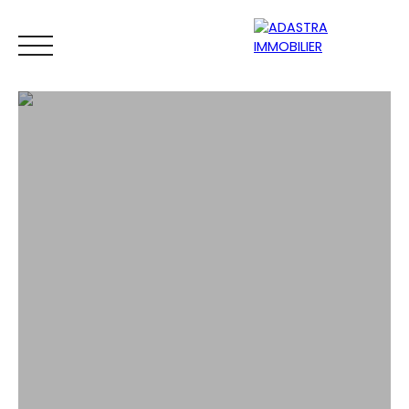
ACCUEIL
ACHETER
VENDRE
ESTIMATEUR
BIENS VEND
ESTIMATION GRATUITE EN LIGNE