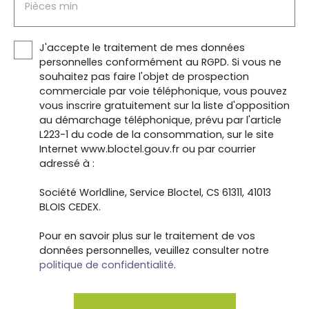
6801 2019 000 039 460 délivrée par la CCI Alsace
Pièces min
Eurométropole • Transaction sur immeubles et
fonds de commerce • Non détention de fonds •
Mandat n° 557 • Honoraires à la charge exclusive
J'accepte le traitement de mes données
du vendeur.
personnelles conformément au RGPD. Si vous ne
souhaitez pas faire l'objet de prospection
commerciale par voie téléphonique, vous pouvez
vous inscrire gratuitement sur la liste d'opposition
au démarchage téléphonique, prévu par l'article
L223-1 du code de la consommation, sur le site
Internet www.bloctel.gouv.fr ou par courrier
adressé à :
Société Worldline, Service Bloctel, CS 61311, 41013
BLOIS CEDEX.
Pour en savoir plus sur le traitement de vos
données personnelles, veuillez consulter notre
politique de confidentialité
.