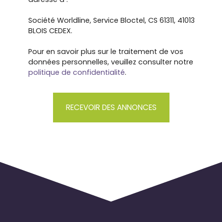
énergétique réalisés le 23/04/2022• Les
informations sur les risques auxquels ce bien est
Société Worldline, Service Bloctel, CS 61311, 41013
exposé sont disponibles sur le site Géorisques :
BLOIS CEDEX.
www. georisques. gouv. fr ‍💼 BIEN MIS EN LIGNE PAR
ADASTRA IMMOBILIER S. A. S :• RCS de Colmar SIRET
Pour en savoir plus sur le traitement de vos
845 178 425 00011 • Carte professionnelle n° CPI
données personnelles, veuillez consulter notre
6801 2019 000 039 460 délivrée par la CCI Alsace
politique de confidentialité
.
Eurométropole • Transaction sur immeubles et
fonds de commerce • Non détention de fonds •
Mandat n° 550 • Honoraires à la charge exclusive
RECEVOIR DES ANNONCES
du vendeur.