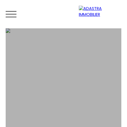
ACCUEIL
ACHETER
VENDRE
ESTIMATEUR
BIENS VEND
ESTIMATION GRATUITE EN LIGNE